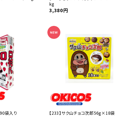
kg
3,380
円
 90袋入り
【233】サク山チョコ次郎56g×18袋