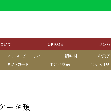
について
OKICOS
メンバ
メンバーシップ
ヘルス・ビューティー
調味料
お菓子
ギフトカード
小分け商品
ペット用品
マイページ
ケーキ類