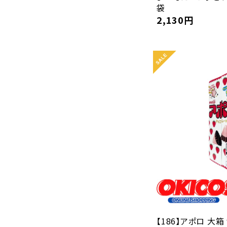
袋
2,130
円
【186】アポロ 大箱