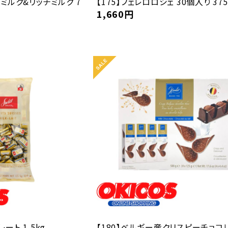
 ミルク&リッチミルク 7
【175】フェレロロシェ 30個入り 375
1,660
円
ート 1.5kg
【180】ベルギー産クリスピーチョコ