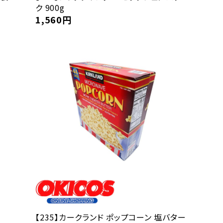
ク 900g
1,560
円
【235】カークランド ポップコーン 塩バター