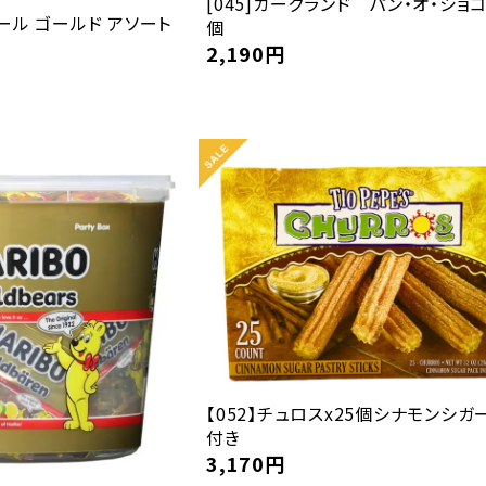
[045]カークランド パン・オ・ショコ
ドール ゴールド アソート
個
2,190
円
【052】チュロスx25個シナモンシガ
付き
3,170
円