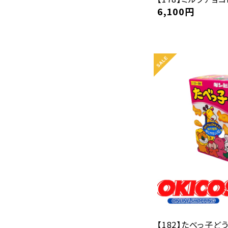
6,100
円
【182】たべっ子どう