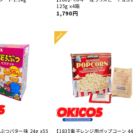
125g x4箱
1,790
円
ぶつバター味 24g x55
【183】電子レンジ用ポップコーン 44