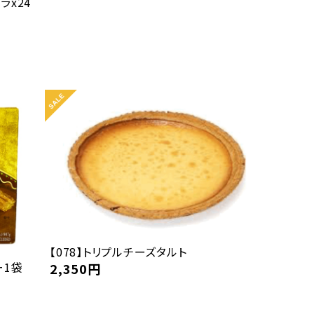
ラx24
【078】トリプルチーズタルト
ー1袋
2,350
円