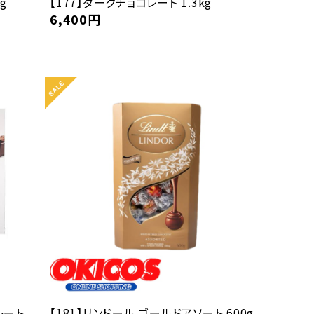
g
【177】ダークチョコレート 1.3kg
6,400
円
レート
【181】リンドール ゴールドアソート 600g