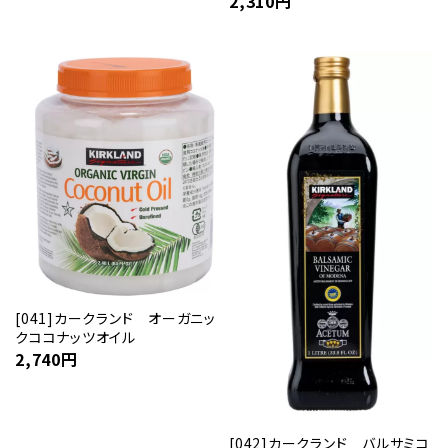
2,310
円
[041]カークランド オーガニッ
クココナッツオイル
2,740
円
[042]カークランド バルサミコ