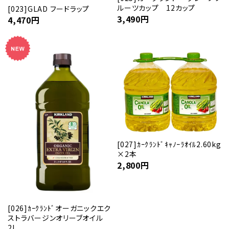
ルーツカップ 12カップ
[023]GLAD フードラップ
3,490
円
4,470
円
[027]ｶｰｸﾗﾝﾄﾞｷｬﾉｰﾗｵｲﾙ2.60kg
×2本
2,800
円
[026]ｶｰｸﾗﾝﾄﾞオーガニックエク
ストラバージンオリーブオイル
2L