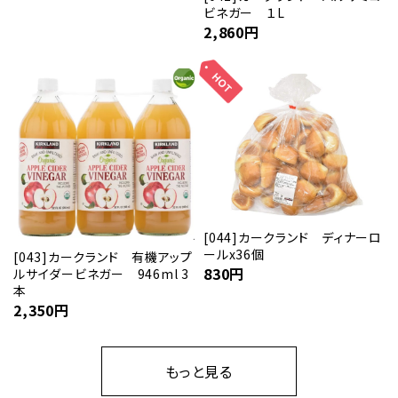
ビネガー １L
2,860
円
[044]カークランド ディナーロ
ールx36個
[043]カークランド 有機アップ
830
円
ルサイダービネガー 946ml 3
本
2,350
円
もっと見る