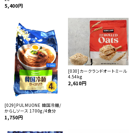
5,400
円
[030]カークランドオートミール
4.54kg
2,610
円
[029]PULMUONE 韓国冷麺/
からしソース 1700g/4食分
1,750
円