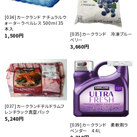
[034]カークランド ナチュラルウ
ォーターラベルレス 500ml 35
本入
[035]カークランド 冷凍ブルー
1,500
円
ベリー
3,660
円
[037]カークランドチルドラムフ
レンチラック真空パック
5,240
円
[039]カークランド 柔軟剤ラ
ベンダー 4.4L