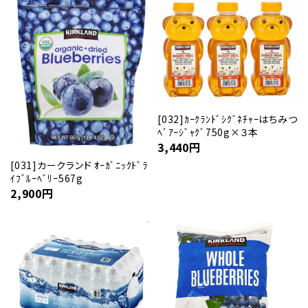
[032]ｶｰｸﾗﾝﾄﾞｼｸﾞﾈﾁｬｰはちみつ
ﾍﾞｱｰｼﾞｬｸﾞ750g×３本
3,440
円
[031]カークランド ｵｰｶﾞﾆｯｸﾄﾞﾗ
ｲﾌﾞﾙｰﾍﾞﾘｰ567g
2,900
円