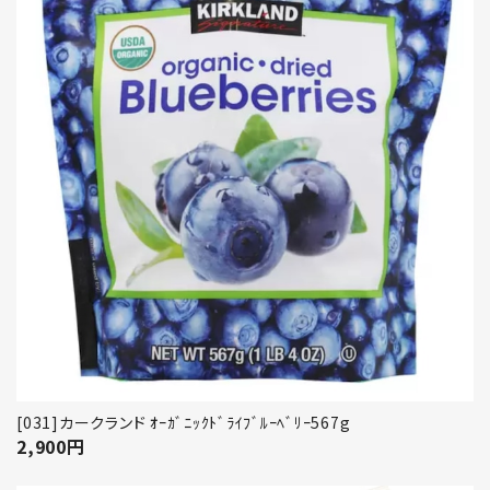
[031]カークランド ｵｰｶﾞﾆｯｸﾄﾞﾗｲﾌﾞﾙｰﾍﾞﾘｰ567g
2,900
円