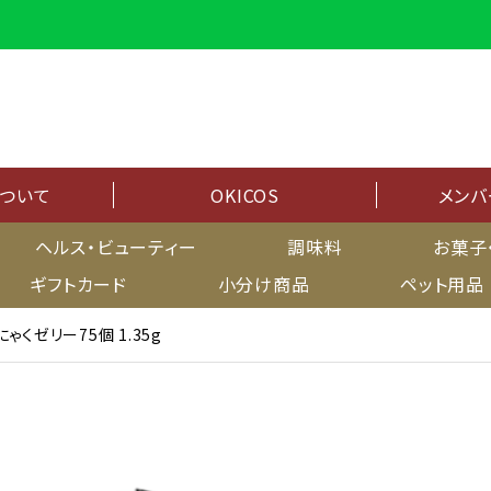
について
OKICOS
メンバ
メンバーシップ
ヘルス・ビューティー
調味料
お菓子
ギフトカード
小分け商品
ペット用品
マイページ
ゃくゼリー75個 1.35g