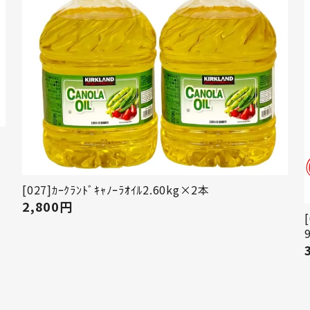
[027]ｶｰｸﾗﾝﾄﾞｷｬﾉｰﾗｵｲﾙ2.60kg×2本
2,800
円