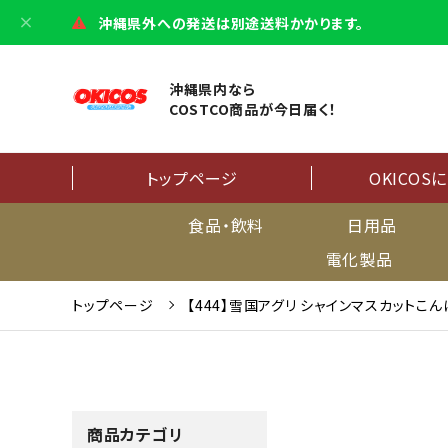
沖縄県外への発送は別途送料かかります。
沖縄県内なら
COSTCO商品が今日届く！
トップページ
OKICOS
食品・飲料
日用品
電化製品
トップページ
【444】雪国アグリ シャインマスカットこんに
商品カテゴリ