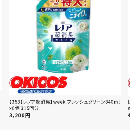
【358】レノア超消臭1week フレッシュグリーン840ml
x6個 315回分
3,200
円