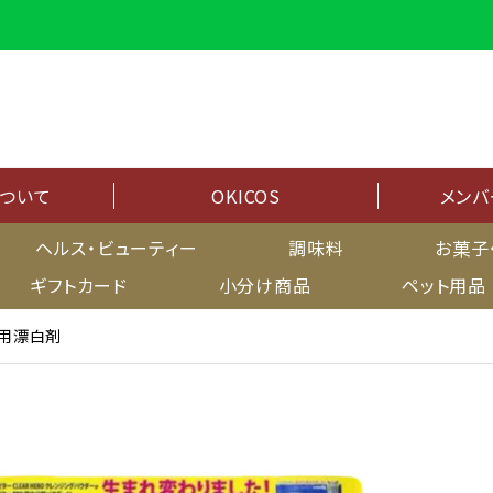
について
OKICOS
メンバ
メンバーシップ
ヘルス・ビューティー
調味料
お菓子
ギフトカード
小分け商品
ペット用品
マイページ
料用漂白剤