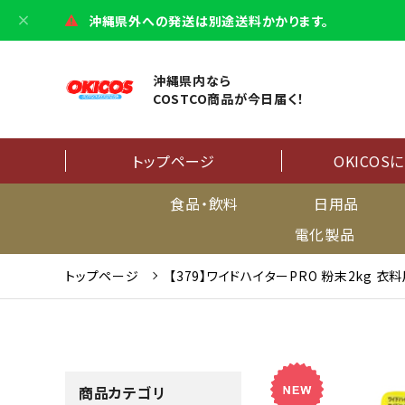
沖縄県外への発送は別途送料かかります。
沖縄県内なら
COSTCO商品が今日届く！
トップページ
OKICOS
食品・飲料
日用品
電化製品
トップページ
【379】ワイドハイターPRO 粉末2kg 衣
商品カテゴリ