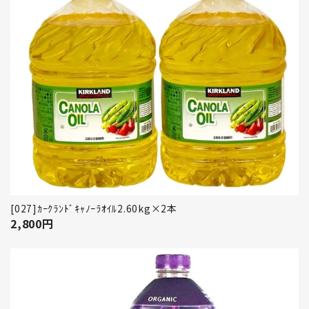
[027]ｶｰｸﾗﾝﾄﾞｷｬﾉｰﾗｵｲﾙ2.60kg×2本
2,800
円