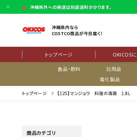
沖縄県外への発送は別途送料かかります。
沖縄県内なら
COSTCO商品が今日届く！
トップページ
OKICOS
食品・飲料
日用品
電化製品
トップページ
【125】マンジョウ 料理の清酒 1.8L
商品カテゴリ