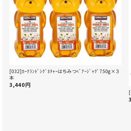
[032]ｶｰｸﾗﾝﾄﾞｼｸﾞﾈﾁｬｰはちみつﾍﾞｱｰｼﾞｬｸﾞ750g×３
本
3,440
円