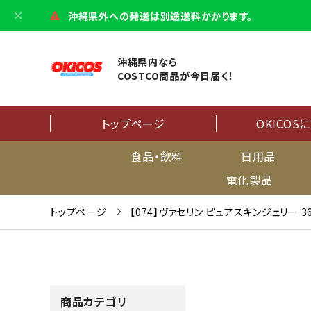
沖縄県外への発送は別途送料かかります。
沖縄県内なら
COSTCO商品が今日届く！
トップページ
OKICOS
食品・飲料
日用品
電化製品
トップページ
【074】ヴァセリン ピュアスキンジェリー 36
商品カテゴリ