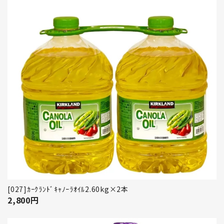
[027]ｶｰｸﾗﾝﾄﾞｷｬﾉｰﾗｵｲﾙ2.60kg×2本
2,800
円