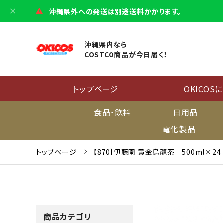
沖縄県外への発送は別途送料かかります。
沖縄県内なら
COSTCO商品が今日届く！
トップページ
OKICOS
食品・飲料
日用品
電化製品
トップページ
【870】伊藤園 黄金烏龍茶 500ml×24
商品カテゴリ