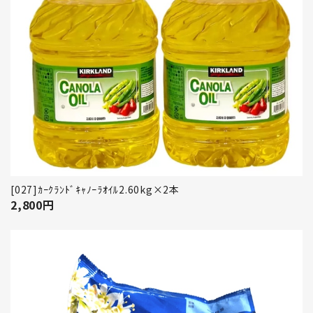
[027]ｶｰｸﾗﾝﾄﾞｷｬﾉｰﾗｵｲﾙ2.60kg×2本
2,800
円