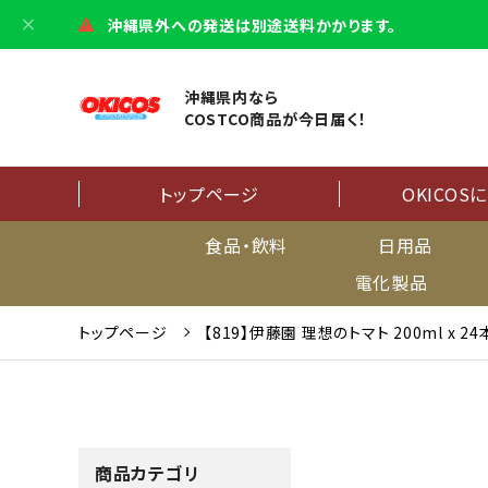
沖縄県外への発送は別途送料かかります。
沖縄県内なら
COSTCO商品が今日届く！
トップページ
OKICOS
食品・飲料
日用品
電化製品
トップページ
【819】伊藤園 理想のトマト 200ml x 24
商品カテゴリ