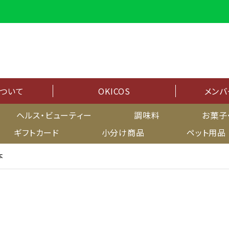
について
OKICOS
メンバ
メンバーシップ
ヘルス・ビューティー
調味料
お菓子
ギフトカード
小分け商品
ペット用品
マイページ
本