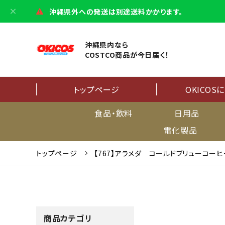
沖縄県外への発送は別途送料かかります。
沖縄県内なら
COSTCO商品が今日届く！
トップページ
OKICOS
食品・飲料
日用品
電化製品
トップページ
【767】アラメダ コールドブリューコーヒ
商品カテゴリ