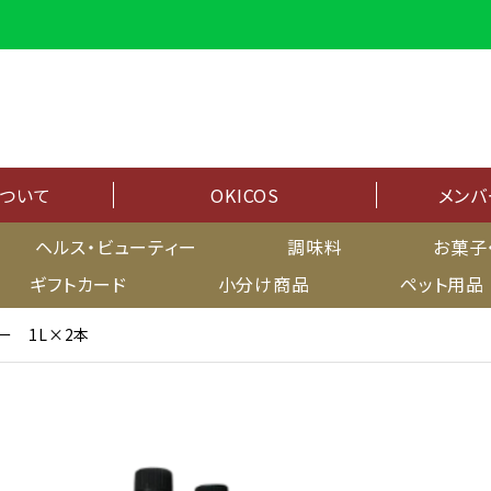
について
OKICOS
メンバ
メンバーシップ
ヘルス・ビューティー
調味料
お菓子
ギフトカード
小分け商品
ペット用品
マイページ
ー 1L×2本