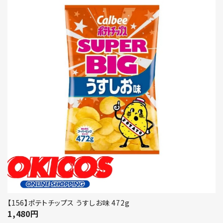
【156】ポテトチップス うすしお味 472g
1,480
円