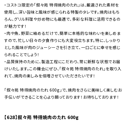
・コストコ限定の「叙々苑 特得焼肉のたれ」は、厳選された素材を
使用し、深い旨味と風味が感じられる特製のタレです。焼肉はもち
ろん、グリル料理や炒め物にも最適で、多彩な料理に活用できるの
が魅力です！
・肉や魚、野菜に絡めるだけで、簡単に本格的な味わいを楽しめま
すので、忙しい日々の夕食作りにも大変役立ちます。特に、しっかり
とした風味が肉のジューシーさを引き立て、一口ごとに幸せを感じ
られることでしょう！
・品質保持のために、製造工程にこだわり、常に新鮮な状態でお届
けいたします。この機会にぜひ、「叙々苑 特得焼肉のたれ」を取り入
れて、焼肉の楽しみを倍増させていただきたいです！
「叙々苑 特得焼肉のたれ 600g」で、焼肉をさらに美味しく楽しむお
手伝いができることを心より願っております！お待ちしております！
【628】叙々苑 特得焼肉のたれ 600g