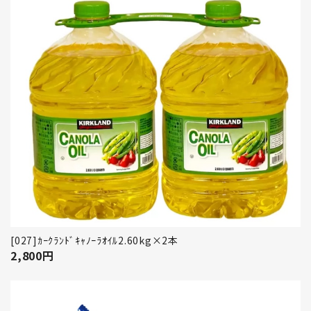
[027]ｶｰｸﾗﾝﾄﾞｷｬﾉｰﾗｵｲﾙ2.60kg×2本
2,800
円