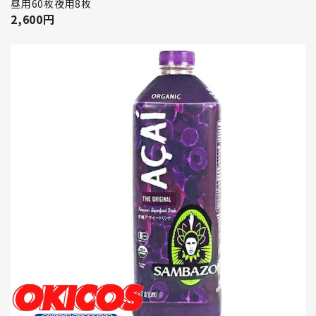
昼用60枚夜用8枚
2,600
円