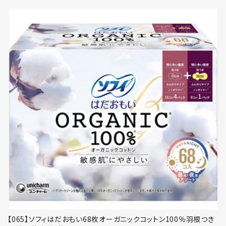
【065】ソフィはだおもい68枚オーガニックコットン100％羽根つき