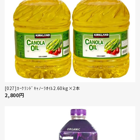
[027]ｶｰｸﾗﾝﾄﾞｷｬﾉｰﾗｵｲﾙ2.60kg×2本
2,800
円