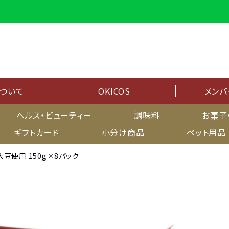
について
OKICOS
メンバ
メンバーシップ
ヘルス・ビューティー
調味料
お菓子
ギフトカード
小分け商品
ペット用品
マイページ
大豆使用 150g×8パック