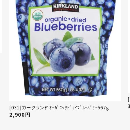
[031]カークランド ｵｰｶﾞﾆｯｸﾄﾞﾗｲﾌﾞﾙｰﾍﾞﾘｰ567g
2,900
円