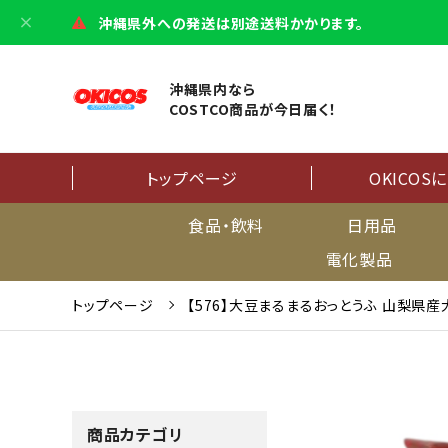
沖縄県外への発送は別途送料かかります。
沖縄県内なら
COSTCO商品が今日届く！
トップページ
OKICOS
食品・飲料
日用品
電化製品
トップページ
【576】大豆まるまるおっとうふ 山梨県産
商品カテゴリ