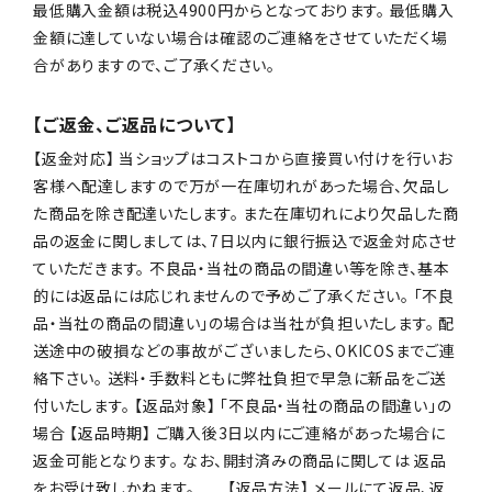
最低購入金額は税込4900円からとなっております。 最低購入
金額に達していない場合は確認のご連絡をさせていただく場
合がありますので、ご了承ください。
【ご返金、ご返品について】
【返金対応】 当ショップはコストコから直接買い付けを行いお
客様へ配達しますので万が一在庫切れがあった場合、欠品し
た商品を除き配達いたします。 また在庫切れにより欠品した商
品の返金に関しましては、7日以内に銀行振込で返金対応させ
ていただきます。 不良品・当社の商品の間違い等を除き、基本
的には返品には応じれませんので予めご了承ください。 「不良
品・当社の商品の間違い」の場合は当社が負担いたします。 配
送途中の破損などの事故がございましたら、OKICOSまでご連
絡下さい。 送料・手数料ともに弊社負担で早急に新品をご送
付いたします。 【返品対象】 「不良品・当社の商品の間違い」の
場合 【返品時期】 ご購入後3日以内にご連絡があった場合に
返金可能となります。 なお、開封済みの商品に関しては 返品
をお受け致しかねます。 【返品方法】 メールにて返品、返