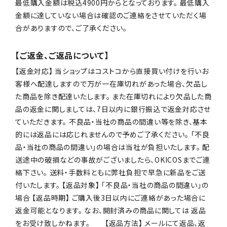
最低購入金額は税込4900円からとなっております。 最低購入
金額に達していない場合は確認のご連絡をさせていただく場
合がありますので、ご了承ください。
【ご返金、ご返品について】
【返金対応】 当ショップはコストコから直接買い付けを行いお
客様へ配達しますので万が一在庫切れがあった場合、欠品し
た商品を除き配達いたします。 また在庫切れにより欠品した商
品の返金に関しましては、7日以内に銀行振込で返金対応させ
ていただきます。 不良品・当社の商品の間違い等を除き、基本
的には返品には応じれませんので予めご了承ください。 「不良
品・当社の商品の間違い」の場合は当社が負担いたします。 配
送途中の破損などの事故がございましたら、OKICOSまでご連
絡下さい。 送料・手数料ともに弊社負担で早急に新品をご送
付いたします。 【返品対象】 「不良品・当社の商品の間違い」の
場合 【返品時期】 ご購入後3日以内にご連絡があった場合に
返金可能となります。 なお、開封済みの商品に関しては 返品
をお受け致しかねます。 【返品方法】 メールにて返品、返