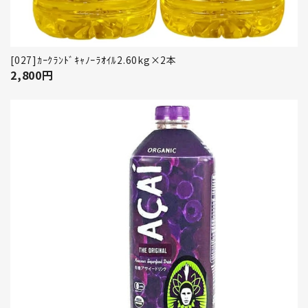
[027]ｶｰｸﾗﾝﾄﾞｷｬﾉｰﾗｵｲﾙ2.60kg×2本
2,800
円